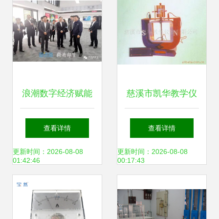
浪潮数字经济赋能
慈溪市凯华教学仪
教育装备产业调研
器-机电教学器材产
查看详情
查看详情
郑德雁强调教学仪
品大全
更新时间：2026-08-08
更新时间：2026-08-08
01:42:46
00:17:43
器智能化转型