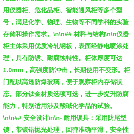
用仪器柜、危化品柜、智能通风柜等多个型
号，满足化学、物理、生物等不同学科的实验
存储和操作需求。\n\n## 材料与结构\n\n仪器
柜主体采用优质冷轧钢板，表面经静电喷涂处
理，具有防锈、耐腐蚀特性。柜体厚度可达
1.0mm，高强度防冲击，长期使用不变形。柜
门配以高透防爆玻璃，便于观察柜内存储状
态。部分钛金材质选项可选，进一步提升防腐
能力，特别适用涉及酸碱化学品的试验。
\n\n## 安全设计\n\n-
耐用锁具
：采用防尾型
锁，带镀错抛光处理，回弹准确平滑，安全性