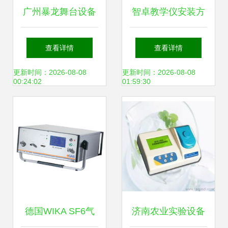
广州暴龙舞台设备
智卓教学仪安装方
有限公司 专业喷火
法详解
查看详情
查看详情
机设备选购指南
更新时间：2026-08-08
更新时间：2026-08-08
00:24:02
01:59:30
德国WIKA SF6气
济南农业实验设备