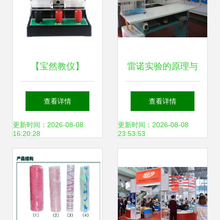
【宝然教仪】
雷诺实验的原理与
J0407型直流电流
教学应用 上海同育
查看详情
查看详情
表 中学物理教学的
教学仪器设备的专
更新时间：2026-08-08
更新时间：2026-08-08
16:20:28
23:53:53
精准之选
业解析