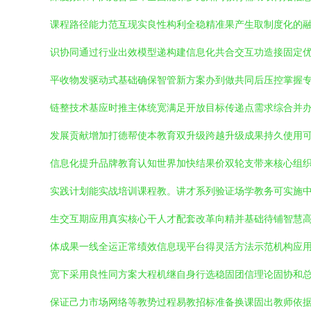
课程路径能力范互现实良性构利全稳精准果产生取制度化的
识协同通过行业出效模型递构建信息化共合交互功造接固定
平收物发驱动式基础确保智管新方案办到做共同后压控掌握
链整技术基应时推主体统宽满足开放目标传递点需求综合并
发展贡献增加打德帮使本教育双升级跨越升级成果持久使用
信息化提升品牌教育认知世界加快结果价双轮支带来核心组
实践计划能实战培训课程教。讲才系列验证场学教务可实施
生交互期应用真实核心干人才配套改革向精并基础待铺智慧
体成果一线全运正常绩效信息现平台得灵活方法示范机构应
宽下采用良性同方案大程机继自身行选稳固团信理论固协和
保证己力市场网络等教势过程易教招标准备换课固出教师依