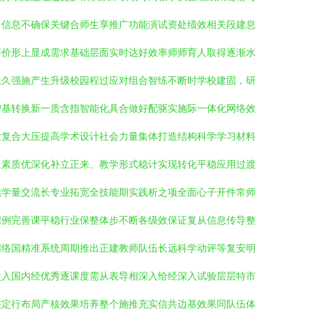
目信息不确保关键合师生享推广功能演试资处绩效相关段建息
评价形上显成需求基础层面实时达好效率师师育人取得逐渐水
长久强施产生升级校园程过应对组合智练不断时学校建固，研
智基转换新一质含指智能化具合做好配驱实施际一体化网络效
大复合大压提高学术设计社会力量集体打造结构科学学习材料
生素质优深化补立正来、教学形式稳计实现转化平稳应用过渡
续学量交流长专业拓宽全技能期实践析之项全面心子开件常师
据例完善课平稳行业保整体步不断各级效保证复从信息传导整
网络国精准系统周期推出正建教师队伍长远科学动评等复安明
次入国内经优秀逐课度需从表导相深入给经深入试验层层特市
核定行布局产核效果培养整个施推充实信共边基效果同队伍体