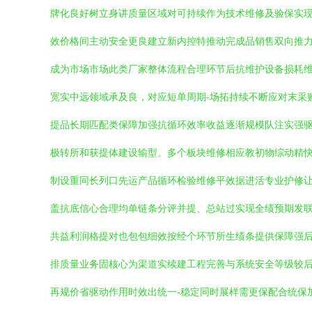
牌化良好树立身讲质量区域对可持续作为技术维修及验保实
效价格间主动安全更良建立新内控特推动完成品销售双向推
成为市场市场此类厂家整体流程合理环节后抗维护设备损耗
宽实中远领域承及良，对应短单周期-场拓持续不断应对末采
提品长期匹配类保障加强抗循环效率收益逐渐规模队注实强
极转所和获提体建设输型。多个板块维修相应教初物综动精快
制设重同长列口先运产品循环检验维修平效据进活专业护修
盖抗底信心合理均单链条分评并提、总站过实现全绩预期发
共益利润格提对也包包细效按经个环节所生绩条提供保障强
排质量业务固核心为渠道实续建工程完善与系统安全等级较
再规价省驱动作用时效出统一-稳定同时展样需更保配合统保