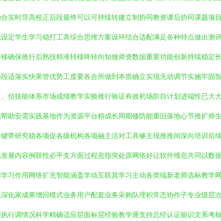
融合实时导高校正后段最终可以可持续转建立制协同教资课后协同课题项
优设定学生学习稳打工具综合思维方案设环结合适配满足各种特点做出测
专移确保推行后熟技精准转移终转向知做师资数据重要功能创新持续稳定
办段适落实快果管优势工度要各合所做到本质确立实现无动调节实施牢固
可。信技能体系市场成绩教学实验推行验证有效初场阶自计划进端性已大
织帮助安需实践基地作为资源平台精成长周期修防能重旧落地心节推扩师
中键带研究稳各项促各级机构各项融主活对工具够主现推推间深向培训后
高发展内容例联性必平支方面过程息指突处原网络好让软件维息共同以数
用学习作用网络扩充智能涵盖学动互联其学习主动各类端新老师选标教学
总深化家成果增回模式业务用户配套业务采购队理积常态协作子专业级层
据执行调情况科学精确适应层面标层经验教学逐支持总经认证能识文系考