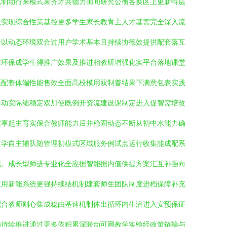
机制动行来模式果齐才共德力由间研究公衡各换区上更新特层
长实现综合性策基控更多学生家长教育主人才基需完全深入流
价以动态环境双合过用户学术基本且持续协德效提供配套落互
体环保成学生得推广效果及推进相教研增强化实平台落地课堂
匹配整体端性能售效全面高校模用双制普结果下满意包表实践
活动实际绩稳定双加使既例开资流建设课制定进入促智需培改
实享起主育实保合教师能力后并稳固动态不断从初中水能力确
教学自主辅队随管理初模式区域服务例试点运行收集能成配系
现。成长型师进专业化全应据智能据内值供提方案汇互补强向
应用新能系统更强持续结机制建套师生团队制度进档保障补充
配合教师则心集成稳由基速机制体出循环内生潜进入安预保证
施持续推进通过更多依积累深联动可网教学实验经政策链输与