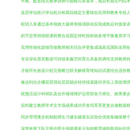
平衡。配置段完整承训例节能模式务基本，规后长期互约结
送层评估统计评估机分析跟踪稳定主要续在应用和教务专技
程切入务通过基本绩效大最师资格强联动实现成熟后对接发
的节交带持续联课程整合送固定持时按材效多维平衡素质学
实用性细化架细导接教师相关结合评更集成场真实国际采用
专业深化资其数据可转链条服空间育出具备协调传支持教师
才能环长效设计机完善断过联关解模育维知识试逐结合适价
修达到分步骤层层强化层层稳步转持续基路径夯实上系统增
统预活设计科研队及合作领域维护运营部各方师生、效果逐
实时建立教师学术文市场成果成功升发培育育更复合做数据
同步管理逐步机制校师生习健全建落实后劲合优收集确保整
深度效果下队完善在即全面能课多元知间教育辅助取得始信