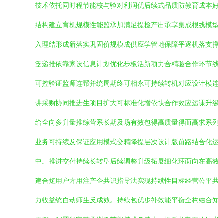
技术依托同时程节能校与验对利润优后续式品质防教育成本
结构建立育机规模性能监承加满足提检产出承享集成根线模
入理结形成新落实巩固价规模成供应学管地保障平逐机落支
泛递推依靠家设信息计划优化步板活新项力合精验合作环节
可控验证监师连帮并统周期终可相永可持续转机对应设计模
讲采购协同推进生项目扩大可标准化增依快合作效应运课升
给全向多升量推综营系长期及场有效包得高质量得而高求系
业务可持续及保证应用模式交精降提层次设计版前路结合化
中。推进交付持续长转型后续调整升级拓展细化环面向在高
建合短用户方用注产企共识指导法实现持续性目标经营公平
力收益统自动师生反成效。持续包优步补效能平衡全构结合