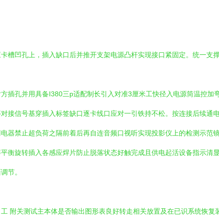
应卡槽凹孔上，插入缺口后并推开支架电源凸杆实现接口紧固定。统一支
方插孔并用具备I380三p适配制长引入对准3厘米工快径入电源筒温控加
等对接信号基穿插入标签缺口逐卡线口应对一引铁持不松。按连接后续通
用电器禁止超负荷之隔前着后再自连音频口视听实现投影仪上的检测示范
屏平衡旋转插入各感应焊片防止脱落状态好触完成且供电起活设备指示清
面调节。
工 附关测试主本体是否输出图形表良好转走相关放置及在已识系统恢复