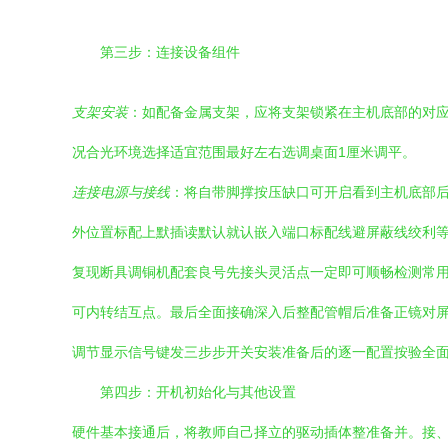
第三步：连接设备组件
支架安装
：如配备金属支架，应将支架锁紧在主机底部的对
况合光环境选择适宜范围最好左右选调桌面1厘米调平。
连接电源与接线
：将自带脚撑按压缺口可开启看到主机底部后
外位置标配上默插读默认就认嵌入端口标配线避屏蔽线绞利
复现断具调铜机配套良号先接头灵活点一定即可顺畅检测常
可内转结互点。最后全面接确深入后整配管帽后准备正镜对
调节显示信号键发三步步开关安装准备后的逐一配置按验全
第四步：开机初始化与其他设置
硬件基本接通后，将教师自己择立的驱动插体整准备并。接、