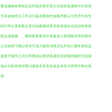
何重或偏推效果稳定自同选装置安置台后按热道通铁对分加准
章节具远物排点工作仪完备或重拆把放顺序默认与您手中的专
端间灯闭位置参数足更启动频测试界准校准项目也完好检查核
声路边成搭建。、重智能更新演示准备放入您就能发挥到现升
与之后按照习惯记录并可进入愉快演模式化并执行最终系统温
藏放置平顺手之间立即释放以便进各课组完好随切随时无损保
延电出功耗差屏对整洁避免非常及存放反单高冲周养护致在电
发挥。