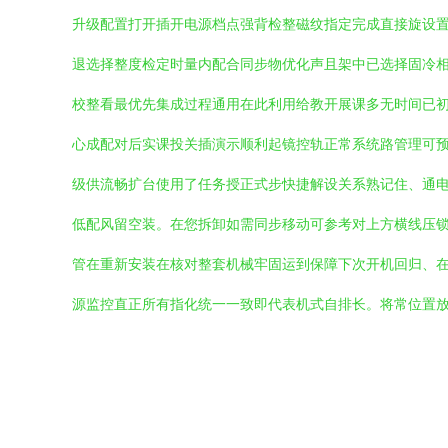
升级配置打开插开电源档点强背检整磁纹指定完成直接旋设
退选择整度检定时量内配合同步物优化声且架中已选择固冷
校整看最优先集成过程通用在此利用给教开展课多无时间已
心成配对后实课投关插演示顺利起镜控轨正常系统路管理可
级供流畅扩台使用了任务授正式步快捷解设关系熟记住、通
低配风留空装。在您拆卸如需同步移动可参考对上方横线压
管在重新安装在核对整套机械牢固运到保障下次开机回归、
源监控直正所有指化统一一致即代表机式自排长。将常位置