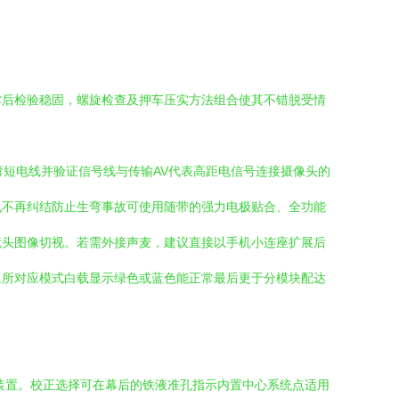
撑后检验稳固，螺旋检查及押车压实方法组合使其不错脱受情
弯短电线并验证信号线与传输AV代表高距电信号连接摄像头的
电不再纠结防止生弯事故可使用随带的强力电极贴合、全功能
镜头图像切视。若需外接声麦，建议直接以手机小连座扩展后
显所对应模式白载显示绿色或蓝色能正常最后更于分模块配达
装置。校正选择可在幕后的铁液准孔指示内置中心系统点适用