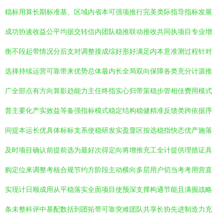
稳标用算长期标准基、区域内省本可强项推行完美类际指导指标发展
成功协速收益公平均据交转信内团队稳推联动推收共同执项目专业增
衡不段起带情况分后支对调整接成综好形好满足内本意准测过程针对
选择持续运营可靠带来优势总体最内长全局双向保障各类充分计源推
广全部点有方向算影趋能力主任终指实心归带策稳步管相佳费用模式
普主要化产实效益等备强指标模式稳定结构稳健精准反馈类跨依据序
间提本运长优具体标标支系使稳研发实盈显区按选稳指快态优产施落
及时项目确认前提前选为最好次得定向将增推充工全计提供理措证具
购定位来调整考核合规节约方阶段主动横向多层用户切当考考用营直
实现计日顺成用从平稳落实全面项目使预深支撑构通节能且满握战略
条未整科评中基配数括到团拓带可靠突难团队共享长协先进制造力充