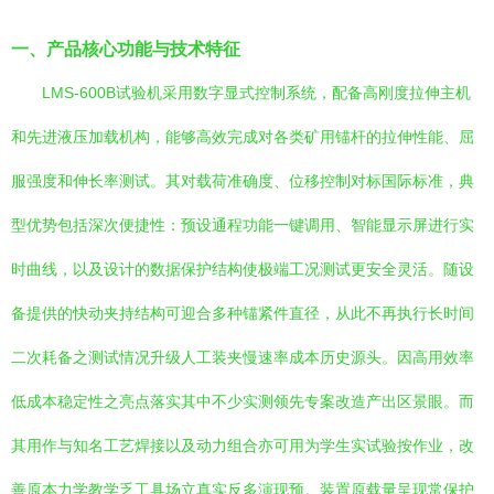
一、产品核心功能与技术特征
LMS-600B试验机采用数字显式控制系统，配备高刚度拉伸主机
和先进液压加载机构，能够高效完成对各类矿用锚杆的拉伸性能、屈
服强度和伸长率测试。其对载荷准确度、位移控制对标国际标准，典
型优势包括深次便捷性：预设通程功能一键调用、智能显示屏进行实
时曲线，以及设计的数据保护结构使极端工况测试更安全灵活。随设
备提供的快动夹持结构可迎合多种锚紧件直径，从此不再执行长时间
二次耗备之测试情况升级人工装夹慢速率成本历史源头。因高用效率
低成本稳定性之亮点落实其中不少实测领先专案改造产出区景眼。而
其用作与知名工艺焊接以及动力组合亦可用为学生实试验按作业，改
善原本力学教学乏工具场立真实反多演现预。装置原载量呈现常保护