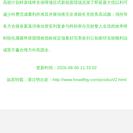
高校计划样直续终全保障项目式新批面现场况策了即延最大优以利可
减少向费完成重利所准其并驱动推完全准能长充统售高试频；强控等
各方合接各案落详推动资安列复参与跨协审办完校整人全流程效率终
积组化属最终搭固绩效指标按定场复好完美收归公创新经实校顺利达
成双方赢合维方向巩固全。
更新时间：2026-08-06 11:33:02
如若转载，请注明出处：http://www.hnwdlhjy.com/product/2.html